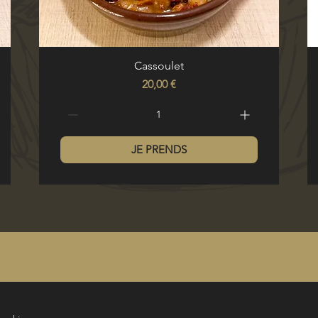
Aperçu rapide
Cassoulet
Prix
20,00 €
JE PRENDS