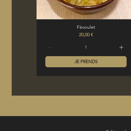
Aperçu rapide
Fèvoulet
Prix
20,00 €
JE PRENDS